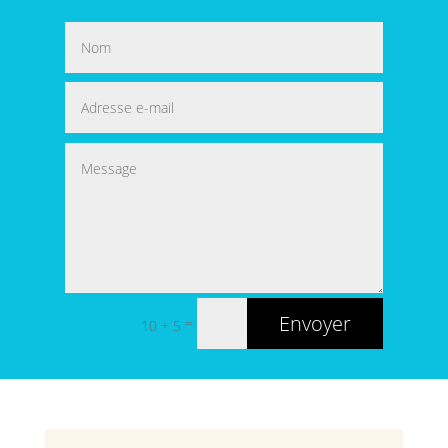
Envoyer
=
10 + 5