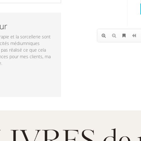
eur
apie et la sorcellerie sont
pacités médiumniques
s pas réalisé ce que cela
ences pour mes clients, ma
e.