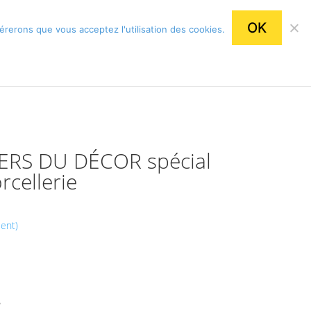
Article 0
OK
dérerons que vous acceptez l'utilisation des cookies.
ME SOUTENIR
NEWSLETTER
CONTACT
VERS DU DÉCOR spécial
rcellerie
ient)
?