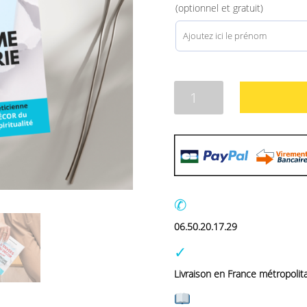
client
(optionnel et gratuit)
quantité
de
Poche
-
L'ENVERS
DU
DÉCOR
spécial
✆
Esotérisme,
06.50.20.17.29
Sorcellerie
✓
Livraison en France métropolit