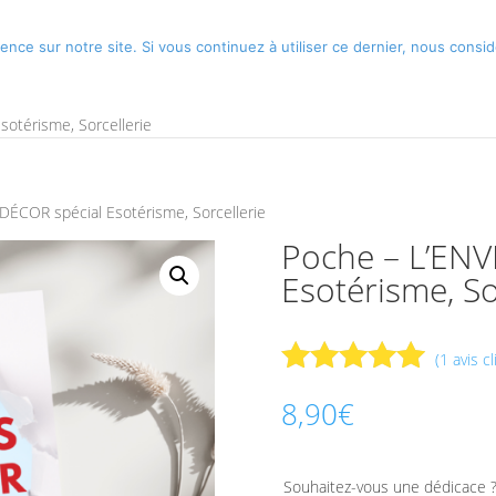
ence sur notre site. Si vous continuez à utiliser ce dernier, nous consi
UE
PODCASTS, VIDEOS
BLOG
ILS TEMOIGNENT
M’INVITER
otérisme, Sorcellerie
ÉCOR spécial Esotérisme, Sorcellerie
Poche – L’EN
Esotérisme, So
(
1
avis cl
Noté
5.00
8,90
€
sur 5
basé sur
notation
Souhaitez-vous une dédicace 