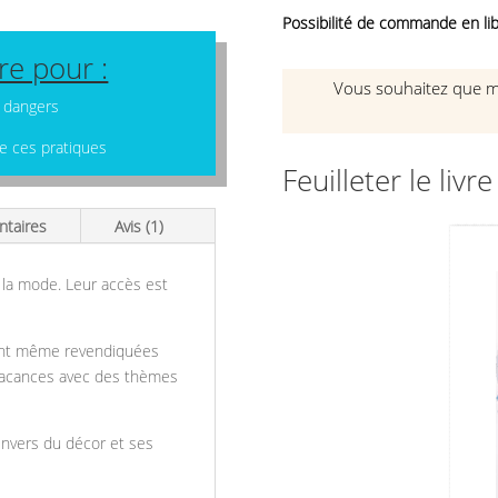
Possibilité de commande en lib
vre pour :
Vous souhaitez que mon
 dangers
de ces pratiques
Feuilleter le livre
ntaires
Avis (1)
à la mode. Leur accès est
sont même revendiquées
 vacances avec des thèmes
envers du décor et ses