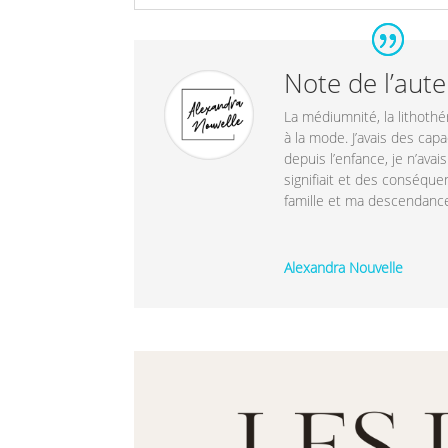
Note de l’aut
La médiumnité, la lithothér
à la mode. J’avais des ca
depuis l’enfance, je n’avai
signifiait et des conséqu
famille et ma descendanc
Alexandra Nouvelle