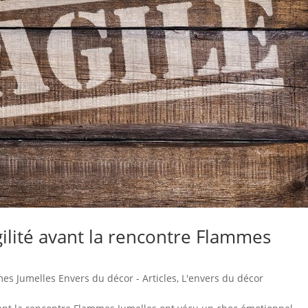
ilité avant la rencontre Flammes
es Jumelles Envers du décor - Articles
,
L'envers du décor