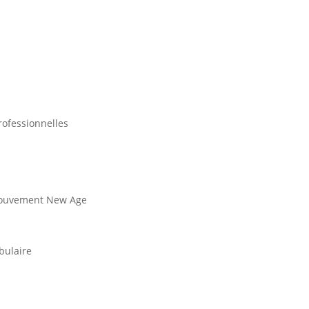
rofessionnelles
u mouvement New Age
bulaire