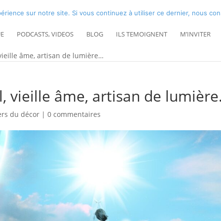
érience sur notre site. Si vous continuez à utiliser ce dernier, nous co
E
PODCASTS, VIDEOS
BLOG
ILS TEMOIGNENT
M’INVITER
 vieille âme, artisan de lumière…
l, vieille âme, artisan de lumièr
ers du décor
|
0 commentaires