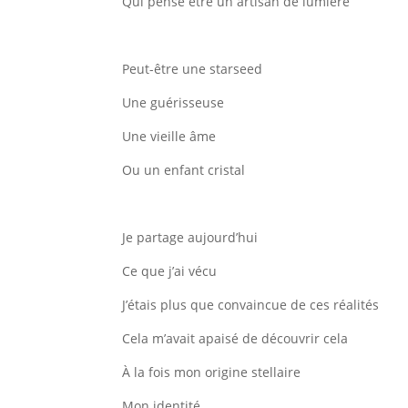
Qui pense être un artisan de lumière
Peut-être une starseed
Une guérisseuse
Une vieille âme
Ou un enfant cristal
Je partage aujourd’hui
Ce que j’ai vécu
J’étais plus que convaincue de ces réalités
Cela m’avait apaisé de découvrir cela
À la fois mon origine stellaire
Mon identité